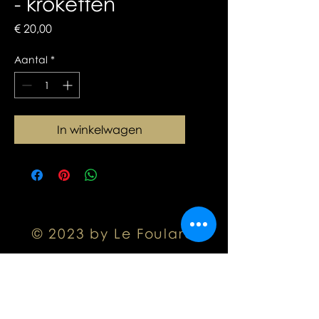
- kroketten
Prijs
€ 20,00
Aantal
*
In winkelwagen
© 2023 by Le Foulard