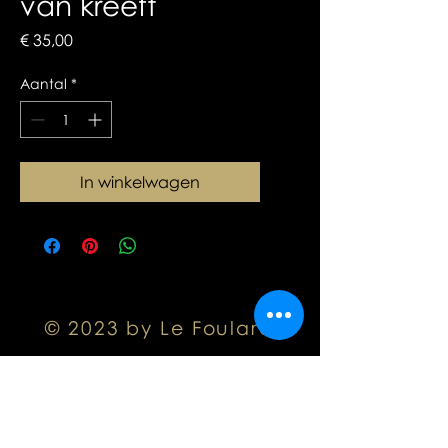
van kreeft
Prijs
€ 35,00
Aantal
*
In winkelwagen
© 2023 by Le Foulard