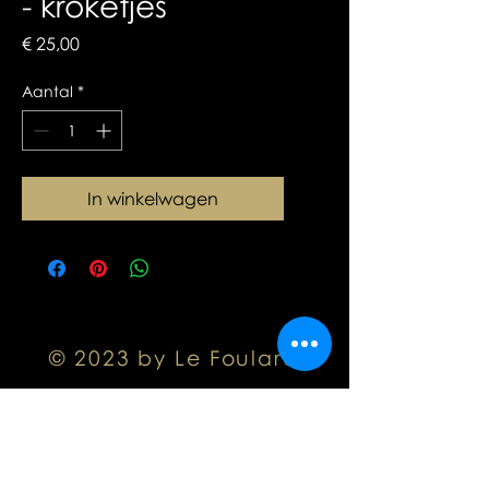
- kroketjes
Prijs
€ 25,00
Aantal
*
In winkelwagen
© 2023 by Le Foulard